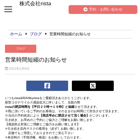
株式会社rista
予約・お問い合わせ
ホーム
ブログ
営業時間短縮のお知らせ
ブログ
営業時間短縮のお知らせ
2021年1月9日
いつもrista&RIANbyristaをご愛顧頂きありがとうございます。
新型コロナウイルス感染拡大に伴いまして、当面の間
ristaの閉店時間を【平日２０時⇒１９時】と短縮
させて頂きます。
※既に頂いているご予約のお客様は、そのままのお時間にて担当させて頂きます。
※当日の予約状況により
【両店早めに閉店させて頂く場合】
がございます。
引き続き、お早めのご予約にご協力とご理解をお願い致します。
【感染防止対策にご理解とご協力をお願い致します】
⚪︎引き続き店内マスクの着用を《必ず》お願い致します。
店舗でもご用意しておりますのでご安心下さい
⚪︎来店時の《手指消毒、検温》をお願いしております。