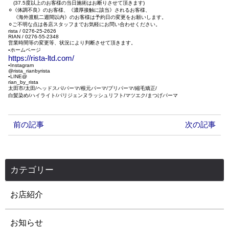
(37.5度以上のお客様の当日施術はお断りさせて頂きます)
⚪︎《体調不良》のお客様、《濃厚接触に該当》されるお客様、
《海外渡航二週間以内》のお客様は予約日の変更をお願いします。
⚪︎ご不明な点は各店スタッフまでお気軽にお問い合わせください。
rista / 0276-25-2626
RIAN / 0276-55-2348
営業時間等の変更等、状況により判断させて頂きます。
▪︎ホームページ
https://rista-ltd.com/
▪︎Instagram
@rista_rianbyrista
▪︎LINE@
rian_by_rista
太田市/太田/ヘッドスパ/パーマ/根元パーマ/プリパーマ/縮毛矯正/
白髪染め/ハイライト/パリジェンヌラッシュリフト/マツエク/まつげパーマ
前の記事
次の記事
カテゴリー
お店紹介
お知らせ