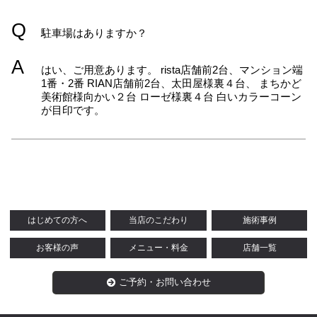
Q
駐車場はありますか？
A
はい、ご用意あります。 rista店舗前2台、マンション端
1番・2番 RIAN店舗前2台、太田屋様裏４台、 まちかど
美術館様向かい２台 ローゼ様裏４台 白いカラーコーン
が目印です。
はじめての方へ
当店のこだわり
施術事例
お客様の声
メニュー・料金
店舗一覧
ご予約・お問い合わせ