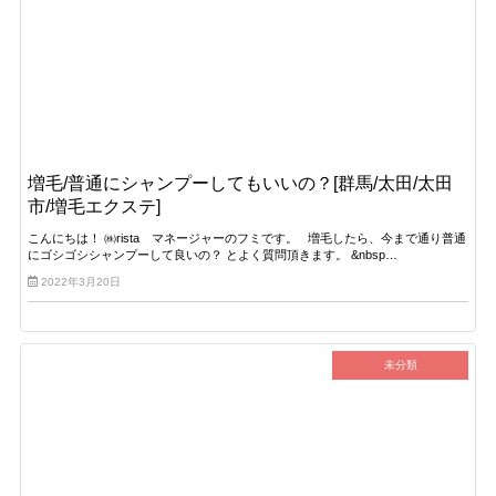
増毛/普通にシャンプーしてもいいの？[群馬/太田/太田
市/増毛エクステ]
こんにちは！ ㈱rista マネージャーのフミです。 増毛したら、今まで通り普通
にゴシゴシシャンプーして良いの？ とよく質問頂きます。 &nbsp…
2022年3月20日
未分類