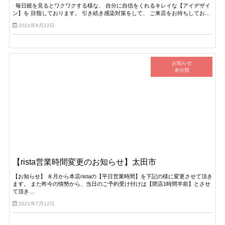
毎日鏡を見るとワクワクする様な、 自分に自信をくれるキレイな【アイデザイ
ン】を 目指しております。 引き続き感染対策をして、 ご来店をお待ちしてお…
2021年8月22日
お知らせ
未分類
【rista営業時間変更のお知らせ】太田市
【お知らせ】 ８月から本店ristaの【平日営業時間】を下記の様に変更させて頂き
ます。 また昨今の情勢から、当日のご予約受け付けは【閉店1時間半前】とさせ
て頂き…
2021年7月12日