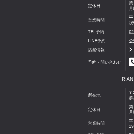
第
定休日
月
平
営業時間
祝
TEL予約
02
LINE予約
公
店舗情報
予約・問い合わせ
RIAN 
〒3
所在地
群
第
定休日
月
平日
営業時間
19