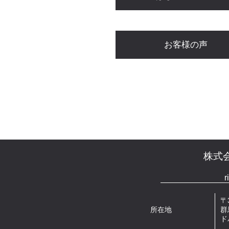
お客様の声
株式会社
r
〒3
所在地
群
ド