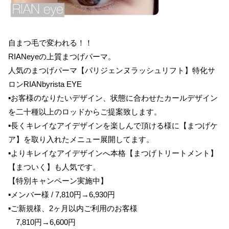
自まつ毛で変われる！！
RIANeyeの上質まつげパーマ。
人気のまつげパーマ【パリジェンヌラッシュリフト】特化サ
ロン
RIANbyrista EYE
▪︎
お客様のなりたいデザイン、状態に合わせたカールデザイン
を二十種以上のロッドからご提案致します。
▪︎
長くキレイなアイデザインを楽しんで頂ける様に【まつげケ
ア】を取り入れたメニュー展開してます。
▪︎
よりキレイなアイデザインへ本格【まつげトリートメント】
【まついく】も人気です。
【特別キャンペーン実施中】
▪︎
メンバー様
/ 7,810
円
→6,930
円
▪︎
ご新規様、
2
ヶ月以内ご利用のお客様
7,810
円
→6,600
円