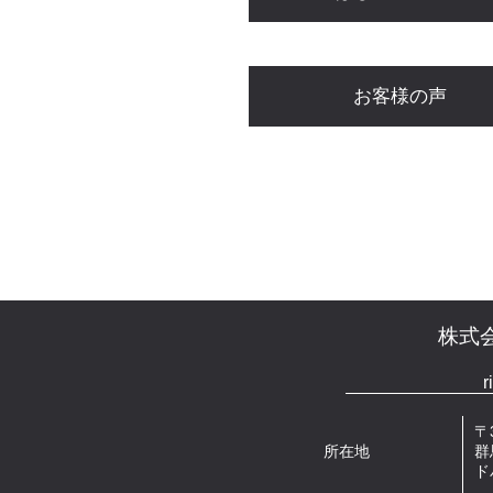
お客様の声
株式会社
r
〒3
所在地
群
ド