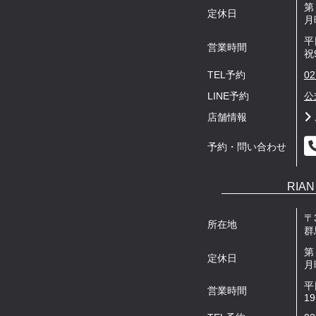
第
定休日
月
平
営業時間
祝
TEL予約
02
LINE予約
公
店舗情報
予約・問い合わせ
RIAN 
〒3
所在地
群
第
定休日
月
平日
営業時間
19